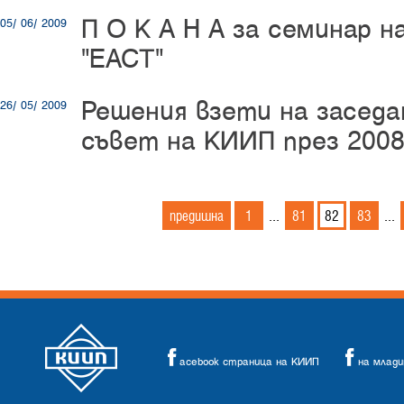
П О К А Н А за семинар н
05/ 06/ 2009
"ЕАСТ"
Решения взети на заседа
26/ 05/ 2009
съвет на КИИП през 2008
предишна
1
81
82
83
...
...
acebook страница на КИИП
на млад