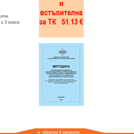
ите,
 и 3 гласа
обратно в началото