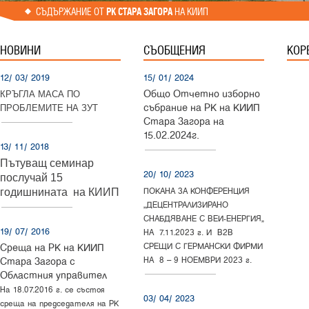
СЪДЪРЖАНИЕ ОТ
РК СТАРА ЗАГОРА
НА КИИП
НОВИНИ
СЪОБЩЕНИЯ
КОР
12/ 03/ 2019
15/ 01/ 2024
Общо Отчетно
изборно
КРЪГЛА МАСА ПО
събрание на РК на КИИП
ПРОБЛЕМИТЕ НА ЗУТ
Стара Загора
на
15.02.2024г.
13/ 11/ 2018
Пътуващ семинар
20/ 10/ 2023
послучай 15
годишнината на КИИП
ПОКАНА ЗА КОНФЕРЕНЦИЯ
„ДЕЦЕНТРАЛИЗИРАНО
СНАБДЯВАНЕ С ВЕИ-ЕНЕРГИЯ“
19/ 07/ 2016
НА 7.11.2023 г. И B2B
СРЕЩИ С ГЕРМАНСКИ ФИРМИ
Среща на РК на КИИП
НА 8 – 9 НОЕМВРИ 2023 г.
Стара Загора с
Областния управител
На 18.07.2016 г. се състоя
03/ 04/ 2023
среща на председателя на РК