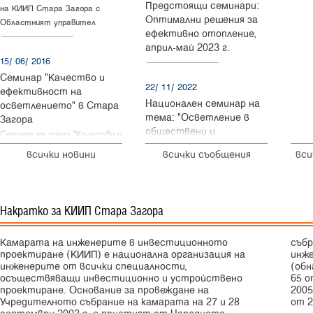
Предстоящи семинари:
на КИИП Стара Загора с
Оптимални решения за
Областният управител
ефективно отопление,
април-май 2023 г.
15/ 06/ 2016
Семинар "Качество и
22/ 11/ 2022
ефективност на
Национален семинар на
осветлението" в Стара
тема: "Осветление в
Загора
обществени и
Семинар на тема "Качество и
промишлени сгради",
ефективност на
всички новини
всички съобщения
вси
07.12.2022 г., гр. Стара
осветлението" ще се проведе
Загора
на 17 юни т. г. в хотел
"Железник", Стара Загора.
Организатори на събитието
Накратко за КИИП Стара Загора
12/ 03/ 2022
са Българският националния
ОНЛАЙН
Конференция
и
B
2
B
срещ
комитет по осветление и
Камарата на инженерите в инвестиционното
събрание Закон за камарите на архитектите и
с германски
Камарата на инженерите в
проектиране (КИИП) е национална организация на
инженерите в инвестиционното проектиране
фирми
„
Германски
технологии
инвестиционното
инженерите от всички специалности,
(обнародван в ДВ, бр. 20 от 4 март 2003 г.; изм. ДВ, бр.
за
устойчиво
отопление
и
охлажд
проектиране. http://lighting-
осъществяващи инвестиционно и устройствено
65 от 22 юли 2003 г.; изм. ДВ, бр. 77 от 27 септември
bulgaria.com/article/1668-
проектиране. Основание за провеждане на
2005; изм. ДВ, бр. 30 от 11 април 2006 г.; изм. ДВ, бр. 79
Учредителното събрание на камарата на 27 и 28
от 2
seminar--kachestvo-i-efektivnost-
23/ 04/ 2020