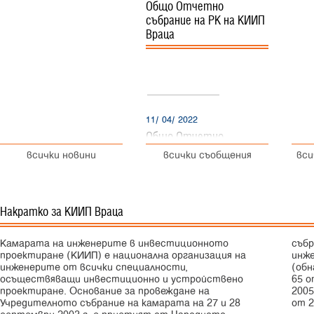
Общо Отчетно
събрание на РК на КИИП
Враца
11/ 04/ 2022
Общо Отчетно
събрание на РК на КИИП
всички новини
всички съобщения
вси
Враца
Накратко за КИИП Враца
12/ 03/ 2022
ОНЛАЙН
Конференция
и
B
2
B
срещ
Камарата на инженерите в инвестиционното
събрание Закон за камарите на архитектите и
с германски
проектиране (КИИП) е национална организация на
инженерите в инвестиционното проектиране
фирми
„
Германски
технологии
инженерите от всички специалности,
(обнародван в ДВ, бр. 20 от 4 март 2003 г.; изм. ДВ, бр.
за
устойчиво
отопление
и
охлажд
осъществяващи инвестиционно и устройствено
65 от 22 юли 2003 г.; изм. ДВ, бр. 77 от 27 септември
проектиране. Основание за провеждане на
2005; изм. ДВ, бр. 30 от 11 април 2006 г.; изм. ДВ, бр. 79
Учредителното събрание на камарата на 27 и 28
от 2
26/ 05/ 2021