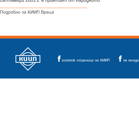
септември 2003 г. е приетият от Народното
Общо отчетно
Подробно за КИИП Враца
събрание на РК на
КИИП – гр.Враца
23/ 04/ 2020
Покана за online
Конференция и B2B-
срещи с германски
acebook страница на КИИП
на млад
фирми
„Германски
технологии за
нискоенергийни сгради“ -
12 май 2020 г.
08/ 03/ 2020
ЧЕСТИТ 8-ми МАРТ!
15/ 01/ 2020
Общо Отчетно-изборно
събрание на РК на