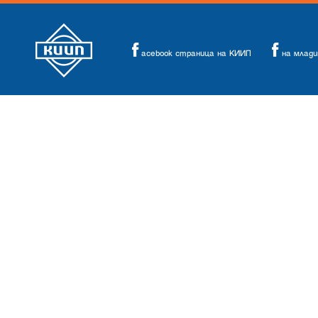
acebook страница на КИИП
на млад