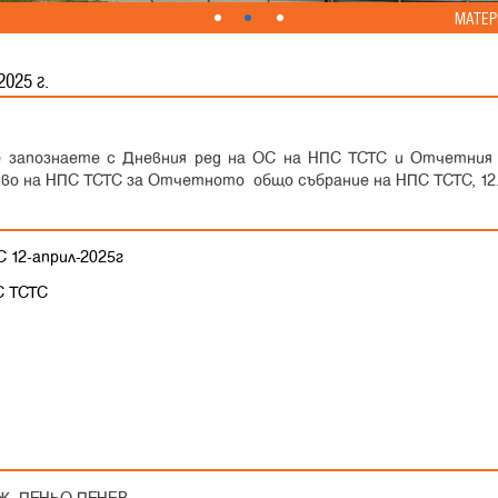
МАТЕР
025 г.
 запознаете с Дневния ред на ОС на НПС ТСТС и Отчетния 
о на НПС ТСТС за Отчетното общо събрание на НПС ТСТС, 12.
12-април-2025г
 ТСТС