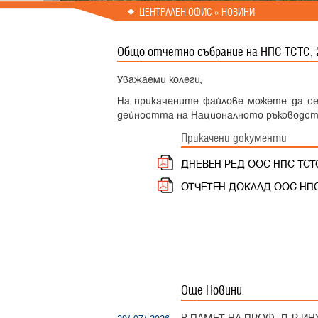
Prev
Next
ЦЕНТРАЛЕН ОФИС » НОВИНИ
Общо отчетно събрание на НПС ТСТС, 2
Уважаеми колеги,
На прикачените файлове можете да се
дейността на Националното ръководств
Прикачени документи
ДНЕВЕН РЕД ООС НПС ТСТС 
ОТЧЕТЕН ДОКЛАД ООС НПС
Още Новини