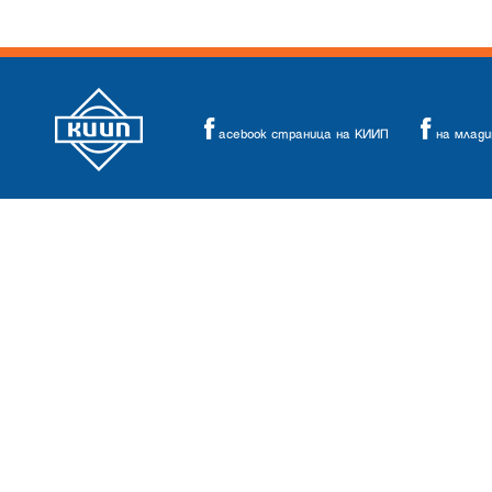
acebook страница на КИИП
на млад