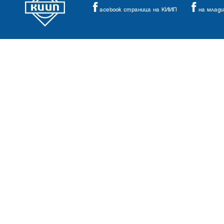
acebook страница на КИИП
на млад