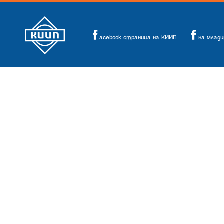
acebook страница на КИИП
на млад