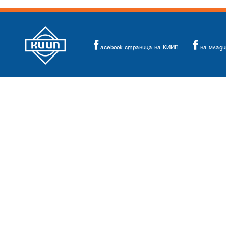
acebook страница на КИИП
на млад