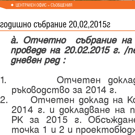
ЦЕНТРАЛЕН ОФИС » СЪОБЩЕНИЯ
годишно събрание 20,02,2015г
І.
О
тчетно
събрание н
проведе
на 20.02.2015 г.
/п
дневен ред :
1.
Отчетен докла
ръководство
за 2014 г.
2.
Отчетeн доклад на К
201
4
г. и докладване на
РК за 201
5
г. Обсъждан
точка 1 и 2 и проектобюд