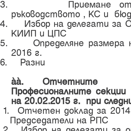
3.
Приемане
от
ръководството , КС и
бюд
4.
Избор на делегати за 
КИИП
и
ЦПС
5.
Определяне размера 
2016 г.
6.
Разни
І
­І
.
О
тчетн
ите
Професионалните секции
на
20
.02.2015
г.
при следн
1.
Отчетен доклад за 201
Председатели на РПС
2.
Избор на делегати за 