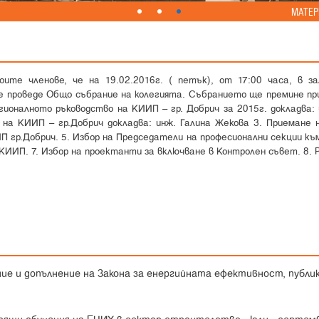
МАТЕР
оите членове, че на 19.02.2016г. ( петък), от 17:00 часа, в з
е проведе Общо събрание на колегията. Събранието ще премине пр
ионалното ръководство на КИИП – гр. Добрич за 2015г. докладва: 
 на КИИП – гр.Добрич докладва: инж. Галина Жекова 3. Приемане
П гр.Добрич. 5. Избор на Председатели на професионални секции к
 КИИП. 7. Избор на проектанти за включване в Контролен съвет. 8. 
ние и допълнение на Закона за енергийната ефективност, публик