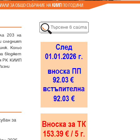
ИАЛИ ЗА ОБЩО СЪБРАНИЕ НА
КИИП
ПО ГОДИНИ
ала 203 на
и следният
инж. Кольо
 на бюджет
ъм РК КИИП
Разни
уван за