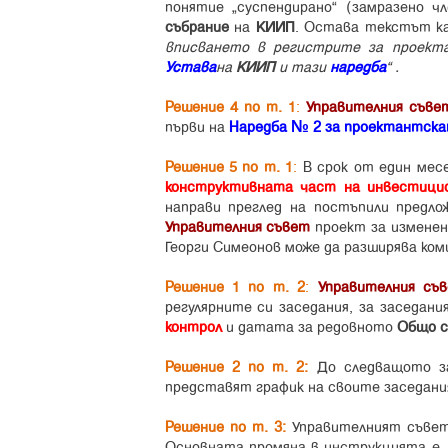
понятие „суспендирано” (замразено 
събрание
на
КИИП
. Остава текстът ка
вписването в регистрите за проект
Устава
на
КИИП
и тази
наредба
” .
Решение 4 по т. 1
:
Управителния съве
първи на
Наредба № 2
за проектантска
Решение 5 по т. 1
:
В срок от един мес
конструктивната част на инвестици
направи преглед на постъпили предл
Управителния съвет
проект за изменен
Георги Симеонов може да разширява ком
Решение
1
по т. 2
:
Управителния съ
регулярните си заседания, за заседан
контрол
и датата за редовното
Общо с
Решение 2 по т. 2:
До следващото з
представят график на своите заседани
Решение по т. 3:
Управителният съвет
Основната промяна в инструкцията е, ч