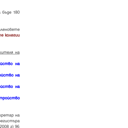
 бъде 180
членовете
е колегии
жителя на
ойство на
ойство на
ойство на
стройство
кретар на
регистъра
008 г) 96