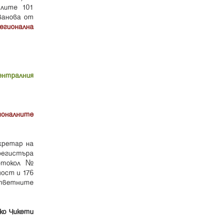
лите 101
ванова от
егионална
ентралния
ионалните
кретар на
регистъра
токол №
ност и 176
ответните
ко Чикети