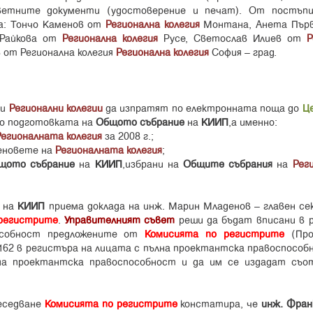
етните документи (удостоверение и печат). От постъпи
са: Тончо Каменов от
Регионална колегия
Монтана, Анета Пър
 Райкова от
Регионална колегия
Русе, Светослав Илиев от
Р
 от Регионална колегия
Регионална колегия
София – град.
ки
Регионални колегии
да изпратят по електронната поща до
Ц
о подготовката на
Общото събрание
на
КИИП
,а именно:
Регионалната колегия
за 2008 г.;
леновете на
Регионалната колегия
;
щото събрание
на
КИИП
,избрани на
Общите събрания
на
Рег
на
КИИП
приема доклада на инж. Марин Младенов – главен се
регистрите
.
Управителният съвет
реши да бъдат вписани в 
особност предложените от
Комисията по регистрите
(Про
 162 в регистъра на лицата с пълна проектантска правоспособ
на проектантска правоспособност и да им се издадат съ
еседване
Комисията по регистрите
констатира, че
инж. Фран