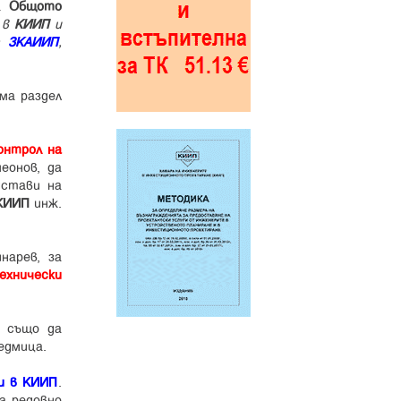
на
Общото
 в
КИИП
и
от
ЗКАИИП
,
ма раздел
онтрол на
еонов, да
стави на
КИИП
инж.
нарев, за
ехнически
а също да
едмица.
и в КИИП
.
а редовно