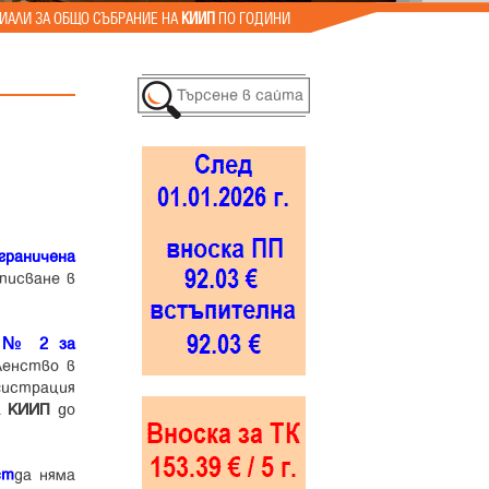
ИАЛИ ЗА ОБЩО СЪБРАНИЕ НА
КИИП
ПО ГОДИНИ
граничена
писване в
а № 2 за
ленство в
егистрация
а
КИИП
до
ст
да няма