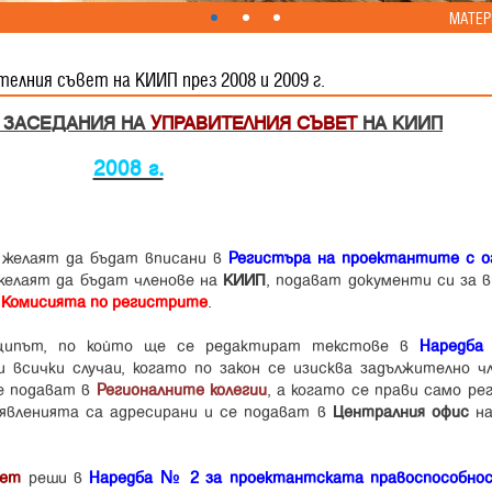
МАТЕР
елния съвет на КИИП през 2008 и 2009 г.
 ЗАСЕДАНИЯ НА
УПРАВИТЕЛНИЯ СЪВЕТ
НА КИИП
2008 г.
желаят да бъдат вписани в
Регистъра на проектантите с о
 желаят да бъдат членове на
КИИП
, подават документи си за в
о
Комисията по регистрите
.
ципът, по който ще се редактират текстове в
Наредб
 всички случаи, когато по закон се изисква задължително ч
е подават в
Регионалните колегии
, а когато се прави само р
аявленията са адресирани и се подават в
Централния офис
н
вет
реши в
Наредба № 2 за проектантската правоспособно