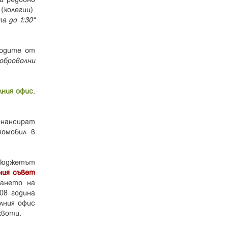
(колегии).
а до 1:30”
ходите от
оброволни
ния офис
.
нансират
томобил в
 бюджетът
ния съвет
рането на
008 година
лния офис
квоти.