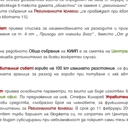
сякъде в текста думата „областни” се заменя с „регионални” 
ките събрания на
Регионалните колегии
“
се провеждат при квот
 квотата 1:5)
вет
приема списъка за наименованието на разходите и при
оменя се т. 4 от
“ Приходи от членски внос”
, вместо “
От д
на редовното
Общо събрание
на
КИИП
е за сметка на
Централ
ешава допълнително за всеки конкретен случай.
авителния съвет
l гориво на 100 km изминато разстояние.
се фи
орната граница за разход на гориво при пътуване с лек ав
ет
приема основните параметри, по които ще бъде изготвен
ния офис
. По предложение на инж. Стефан Кинарев
Управител
ови средства, съобразно броя на членовете, за функциони
оръчителни за
Регионалните колегии
. В срок до 11 февруари 2
твят първи вариант на бюджета си, по изпратен от Центра
 бъдат субсидирани при невъзможност да покрият сами тези 