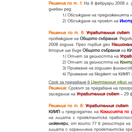
Решение по т. 1:
На 8 февруари 2008 г. 
дневен ред:
1/ Обсъждане на предложенията 
2/ Обсъждане на проект на
Инстр
Решение по т. 6:
Управителния съвет
провеждане на
Общото събрание
. Редо
2008 година. През първия ден
Национал
втория ще бъде
Общото събрание
на
К
1/ Отчет за дейността на
Управ
2/ Отчет за дейността на
Контр
3/ Приемане на годишен финансов
4/ Приемане на бюджет на КИИП з
Срок за предаване в
Централния офис
на
Решение:
Срокът за предаване на прог
заседание на
Управителния съвет
– 29 ф
Решение по т. 8:
Управителния съвет
КИИП
и председател на
Комисията по 
на лицата с проектантска правоспосо
инженери
, от които 77 в регистъра на
лицата с ограничена проектантска ора