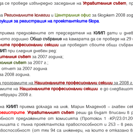
да се проведе извънредно заседание на
Управителния съвет
, п
на
Регионалните колегии
и
Централния офис
за бюджет 2008 год
укция за регистрация на проектантките бюра
.
приема предложените от председателя на
КИИП
дати и днев
вното годишно
Общо събрание
на камарата да се проведе на 29
ните професионални секции
ще проведат своите общи събрани
ИИП
при следния дневен ред:
ителния съвет
за 2007 година;
олния съвет
за 2007 г.;
 отчет за 2007 година
а 2008 година.
 програмите на
Националните професионални секции
за 2008 
рамите на
Националните професионални секции
е до следващот
евруари 2008 г.
на
КИИП
приема доклада на инж. Марин Младенов – главен се
регистрите
.
Управителният съвет
реши да бъдат вписани в 
бност предложените от комисията (Протокол 1 -КР/23.01.200
 лицата с пълна проектантска правоспособност и 253 – в рег
воспособност (от тях 94 са инженери, на които е отказано в