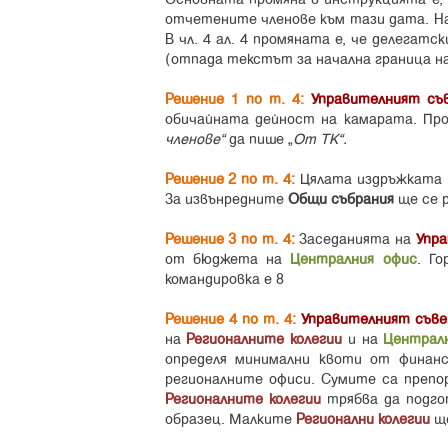
отчетените членове към тази дата. Нав
В чл. 4 ал. 4 промяната е, че делегатс
(отпада текстът за начална граница на
Решение 1 по т. 4:
Управителният съ
обичайната дейност на камарата. Пр
членове”
да пише “
От ТК”.
Решение 2 по т. 4:
Цялата издръжката 
За извънредните
Общи събрания
ще се р
Решение 3 по т. 4:
Заседанията на
Упр
от бюджета на
Централния офис
. Г
командировка е 8
Решение 4 по т. 4:
Управителният съв
на
Регионалните колегии
и на
Централ
определя минимални квоти от финанс
регионалните офиси. Сумите са преп
Регионалните колегии
трябва да подго
образец. Малките
Регионални колегии
ще