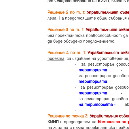
от
Общото събрание
на
КИИП
, влиза в
Решение 2 по т. 1:
Управителният съв
лева. На предстоящите общи събрания 
Решение 3 по т. 1:
Управителният съве
без проектантска правоспособност да 
да бъде обсъдено предложението.
Решение 4 по т. 1:
Управителният съв
проекта
, за издаване на удостоверение
-
за регистриран дого
територията
- 15 
-
за регистриран догово
територията
- 30 
-
за регистриран догов
територията
- 45
-
за регистриран договор
на територията -
60 л
-
Решение по точка 3:
Управителния съв
КИИП
и председател на
Комисията по 
на лицата с пълна проектантска право