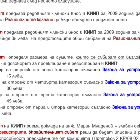
 сила веднага след нейното гласуване.
ет
предлага редовният членски внос в
КИИП
за 2009 година да
на
Регионалните колегии
да бъде обсъдено предложението.
т
предлага редовният членски внос в
КИИП
за 2009 година за 
бъде 35 лева. На предстоящите общи събрания на
Регионалнит
ет
определя размера на сумите,
които се събират от възло
, че договорът за проектиране е регистриран в
КИИП
:
вор на строеж от пета категория съгласно
Закона за устр
лева;
р на строеж от четвърта категория съгласно
Закона за устр
лева;
ор на строеж от трета категория съгласно
Закона за устр
 лева
 на строеж от първа и втора категории съгласно
Закона за у
ева.
ет
на
КИИП
приема доклада на инж. Марин Младенов – главен се
регистрите
.
Управителният съвет
реши да бъдат вписани в 
способност предложените от комисията (Протокол 2-КР/08.02.2