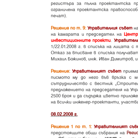
регистъра за пълна проектантска п
ограничена проектантска правоспосо
печат).
Решение по т. 9:
Управителния съвет
н
на камарата и председател на
Центр
инвестиционните проекти
.
Управител
1/22.01.2008 г. в списъка на лицата 
Отказ за вписване в списъка получават
Михаил Божинов, инж. Иван Димитров, ин
Решение:
Управителният съвет
приема
писмото му до него във връзка с 
сътрудничество с вестник „Строител
предложението на председателя на Упр
2500 броя и да съдържа цветно приложе
на всички инженер-проектанти, участва
08.02.2008 г.
Решение 1 по т. 1:
Управителният съв
предстоящите общи събрания на
Реги