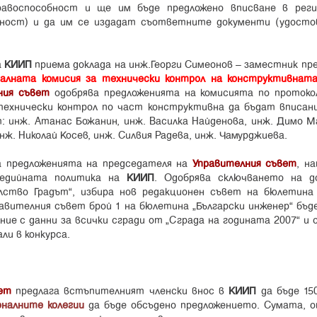
равоспособност и ще им бъде предложено вписване в рег
бност) и да им се издадат съответните документи (удосто
а
КИИП
приема доклада на инж.Георги Симеонов – заместник пр
алната комисия за технически контрол на конструктивнат
ния съвет
одобрява предложенията на комисията по проток
с технически контрол по част конструктивна да бъдат вписани
: инж. Атанас Божанин, инж. Василка Найденова, инж. Димо Ма
ж. Николай Косев, инж. Силвия Радева, инж. Чамурджиева.
 предложенията на председателя на
Управителния съвет
, н
медийната политика на
КИИП
. Одобрява сключването на д
ство Градът”, избира нов редакционен съвет на бюлетина
авителния съвет брой 1 на бюлетина „Български инженер” бъд
ние с данни за всички сгради от „Сграда на годината 2007” и
ли в конкурса.
ет
предлага встъпителният членски внос в
КИИП
да бъде 150
оналните колегии
да бъде обсъдено предложението. Сумата, о