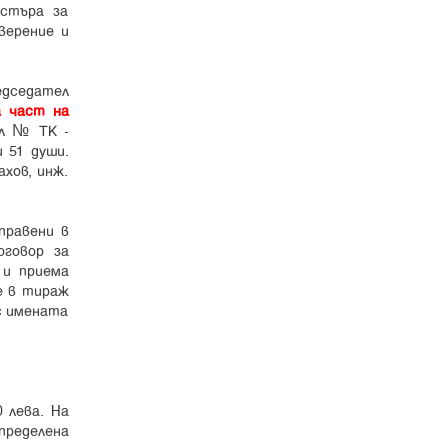
истъра за
верение и
едседател
а част на
ол № ТК -
 51 души.
хов, инж.
аправени в
оговор за
 и приема
е в тираж
 с имената
 лева. На
пределена