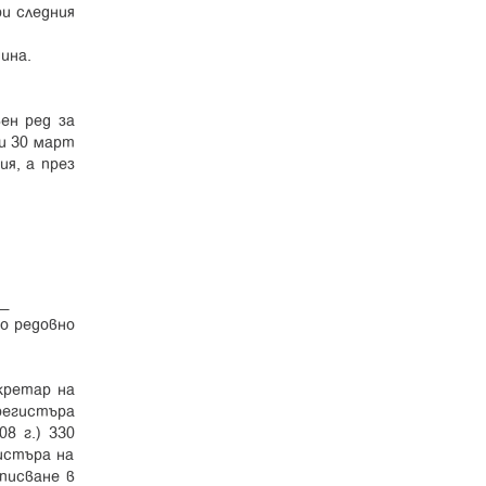
ри следния
ина.
ен ред за
 и 30 март
я, а през
г.
о редовно
кретар на
регистъра
8 г.) 330
истъра на
писване в