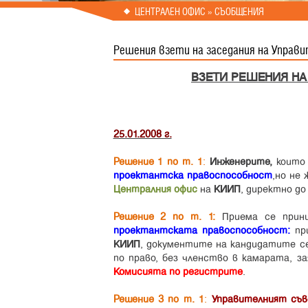
Prev
Next
ЦЕНТРАЛЕН ОФИС » СЪОБЩЕНИЯ
Решения взети на заседания на Управит
ВЗЕТИ РЕШЕНИЯ НА
25.01.2008 г.
Решение 1 по т. 1
:
Инженерите,
които 
проектантска правоспособност
,но не
Централния офис
на
КИИП
, директно д
Решение 2 по т. 1:
Приема се прин
проектантската правоспособност:
при
КИИП
, документите на кандидатите с
по право, без членство в камарата, з
Комисията по регистрите
.
Решение 3 по т. 1
:
Управителният съ