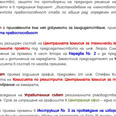
членство), защото то противоречи на предходно решение 
кто е в предишния вариант: „
възстановяване на членството
антска правоспособност става по общия ред, определен 
т
с приложените към нея документи за кандидатстване.
прие
та правоспособност
ец разширен състав на
Централната комисия за технически к
онните проекти
под председателството на инж. Георги Сим
ожения за промени в част втора на
Наредба № 2
и да пред
ие и допълнение на наредбата. Заместник председателят на
исията в състав по негова преценка.
вет
приема годишния график, предложен от инж. Стефан Ки
ията на
Комисията по регистрите
,
Централната комисия за т
ъбрание
на камарата.
аседание на
Управителния съвет
регионалните ръководств
я. Срок за изпращане на графиците в
Централния офис
– една с
 приема промени в
Инструкция № 3 за провеждане на избор
е всички делегатски квоти се определят на база 31 януари, з