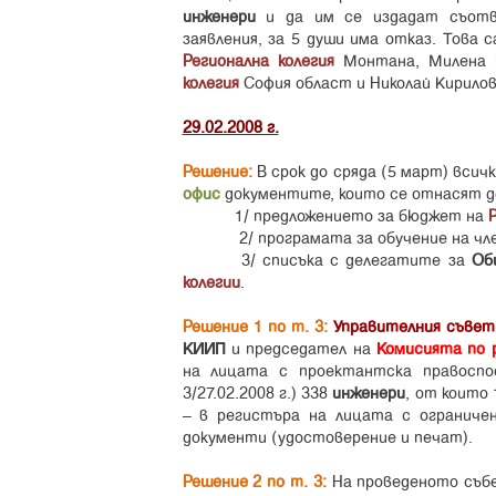
инженери
и да им се издадат съотв
заявления, за 5 души има отказ. Това 
Регионална колегия
Монтана, Милена
колегия
София област и Николай Кирилов
29.02.2008 г.
Решение:
В срок до сряда (5 март) всич
офис
документите, които се отнасят д
1/ предложението за бюджет на
2/ програмата за обучение на ч
3/ списъка с делегатите за
Об
колегии
.
Решение 1 по т. 3:
Управителния съвет
КИИП
и председател на
Комисията по 
на лицата с проектантска правосп
3/27.02.2008 г.) 338
инженери
, от които
– в регистъра на лицата с ограниче
документи (удостоверение и печат).
Решение 2 по т. 3:
На проведеното съб