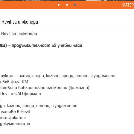
МАТЕР
Revit за инженери
Revit за инженери.
вка) – продължителност 52 учебни часа
кции - плочи, греди, колони, греди, стени, фундаменти
я във фаза КМ
обствени библиотечни елементи (фамилии)
 Revit и CAD формат
н
ди, колони, греди, стени, фундаменти
ланове в Revit
спецификация
 документация