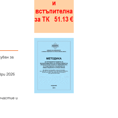
уван за
ври 2026
участие и