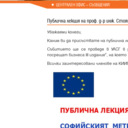
Prev
Next
ЦЕНТРАЛЕН ОФИС » СЪОБЩЕНИЯ
Публична лекция на проф. д-р инж. Стоян
Уважаеми колеги,
Каним ви да присъствате на публична л
Събитието ще се проведе в УАСГ в 
посрещат бизнеса III издание", на коет
Всички заинтересовани членове на КИИП