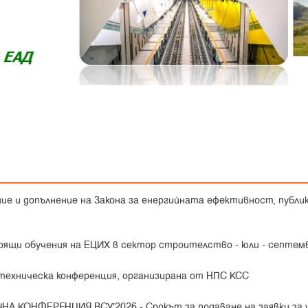
ние и допълнение на Закона за енергийната ефективност, публик
оящи обучения на ЕЦИХ в сектор строителство - юли - септем
 техническа конференция, организирана от НПС КСС
НА КОНФЕРЕНЦИЯ ВСУ’2026 -
Срокът за подаване на заявки за 