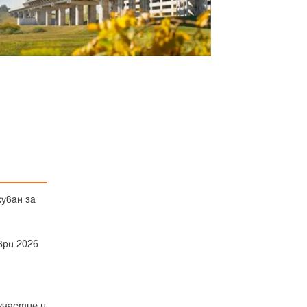
уван за
ври 2026
участие и