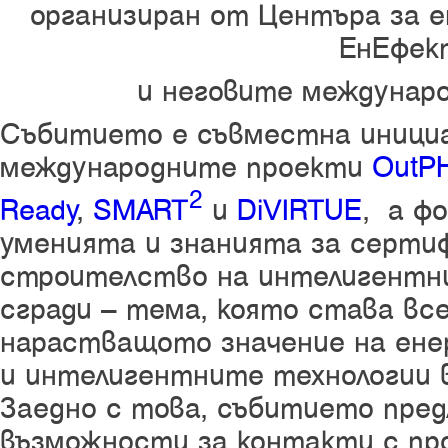
организиран от Центъра за 
ЕнЕфек
и неговите междунаро
Събитието е съвместна иници
международните проекти
OutPH
2
Ready
,
SMART
и
DiVIRTUE
, а ф
уменията и знанията за серти
строителство на интелигентни
сгради – тема, която става все
нарастващото значение на ен
и интелигентните технологии 
Заедно с това, събитието пред
възможности за контакти с пр