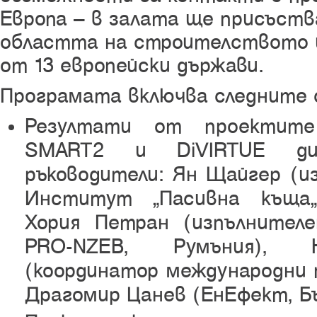
Европа – в залата ще присъст
областта на строителството 
от 13 европейски държави.
Програмата включва следните 
Резултати от проектите 
SMART2 и DiVIRTUE д
ръководители: Ян Щайгер (и
Институт „Пасивна къща“
Хория Петран (изпълнител
PRO-NZEB, Румъния), Н
(координатор международни п
Драгомир Цанев (ЕнЕфект, Бъ