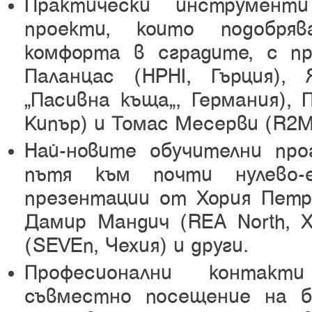
Практически инструмент
проекти, които подобря
комфорта в сградите, с п
Паланцас (HPHI, Гърция)
„Пасивна къща“, Германия), 
Кипър) и Томас Месерви (R2M
Най-новите обучителни про
пътя към почти нулево-е
презентации от Хория Петр
Дамир Мандич (REA North, 
(SEVEn, Чехия) и други.
Професионални контакт
съвместно посещение на бъ