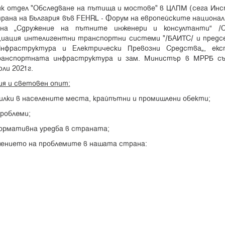
ик отдел "Обследване на пътища и мостове" в ЦЛПМ (сега Ин
рана на България във FEHRL - Форум на европейските национал
н на „Сдружение на пътните инженери и консултанти” /С
оциация интелигентни транспортни системи "/БАИТС/ и предс
нфраструктура и Електрически Превозни Средства“, екс
ранспортната инфраструктура и зам. Министър в МРРБ съ
ли 2021г.
ния и световен опит
:
тилки в населените места, крайпътни и промишлени обекти;
роблеми;
нормативна уредба в страната;
ешението на проблемите в нашата страна: