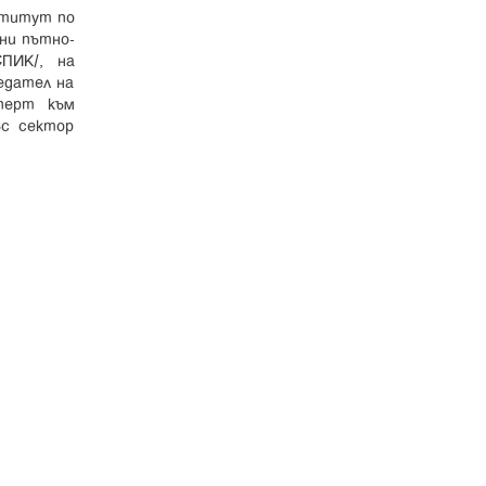
ститут по
ни пътно-
ПИК/, на
едател на
перт към
с сектор