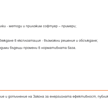
лки - методи и приложим софтуер – примери;
ъвеждане в експлоатация - възможни решения и обсъждане;
ходими бъдещи промени в нормативната база.
ние и допълнение на Закона за енергийната ефективност, публик