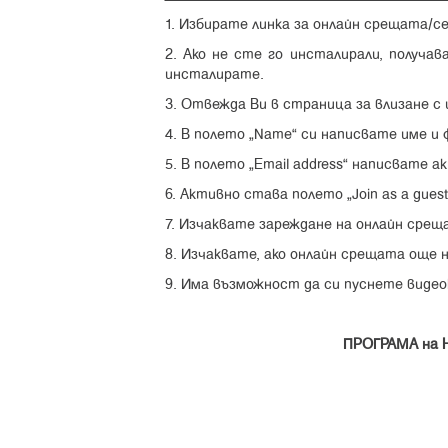
1. Избирате линка за онлайн срещата/с
2. Ако не сте го инсталирали, получа
инсталирате.
3. Отвежда Ви в страница за влизане с 
4. В полето “Name” си написвате име и 
5. В полето “Email address” написвате а
6. Активно става полето “Join as a guest
7. Изчаквате зареждане на онлайн среща
8. Изчаквате, ако онлайн срещата още н
9. Има възможност да си пуснете видео
ПРОГРАМА
на 