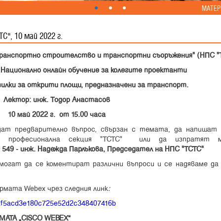
МАТЕР
С", 10 май 2022 г.
Транспортно строителство и транспортни съоръжения" (НПС "
 Национално онлайн обучение за колегите проектанти
илки за открити площи, предназначени за транспорт.
Лектор: инж. Тодор Анастасов
10 май 2022 г. от 15.00 часа
дат предварително въпрос, свързан с темата, да напишат
та професионална секция "ТСТС"
или да изпратят 
49 - инж. Надежда Парлъкова, Председател на НПС "ТСТС"
 могат да се коментират различни въпроси и се надяваме да 
рмата Webex чрез следния линк
:
mb2f5acd3e180c725e52d2c348407416b
ЕМАТА
“CISCO WEBEX”