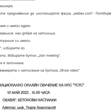
еминара.
вате предложение да инсталирате файла “webex.com”. Потвър
име и имейл адрес
фамилия, най-добре на латиница.
ктуалния си имейл.
”, избирате го.
та. Избирате бутон “Join meeting”.
е е започнала.
камерата с натискане на бутона “Show video”.
НАЦИОНАЛНО ОНЛАЙН ОБУЧЕНИЕ НА НПС "ТСТС"
10 МАЙ 2022 , 15.00 ЧАСА
ОБХВАТ: БЕТОНОВИ НАСТИЛКИ
Лектор: инж. Тодор Анастасов