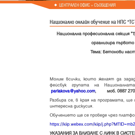
Prev
Next
ЦЕНТРАЛЕН ОФИС » СЪОБЩЕНИЯ
Национално онлайн обучение на НПС "ТСТ
Национална професионална секция "
организира първото
Тема: Бетонови наст
Молим всички, които желаят да зада
фейсбук групата на Национална
parlakova@yahoo.com
, моб. 0887 270 5
Разбира се, в края на програмата, ще
интересна дискусия.
Обучението ще се проведе чрез платфо
https://kiip.webex.com/kiip/j.php?MTID=
УКАЗАНИЯ ЗА ВЛИЗАНЕ С ЛИНК В СИСТ