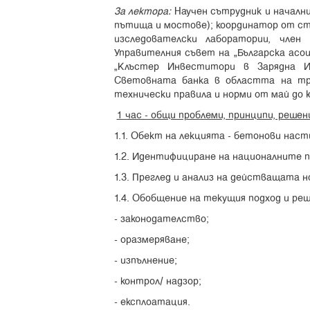
За лектора:
Научен сътрудник и началн
пътища и мостове); координатор от ст
изследователски лаборатории, чле
Управителния съвет на “Българска ас
„Клъстер Инвеститори в Зарядна И
Световната банка в областта на т
технически правила и норми от май до ю
1 час - общи проблеми, принципи, реше
1.1. Обект на лекцията - бетонови нас
1.2. Идентифициране на националните п
1.3. Преглед и анализ на действащата 
1.4. Обобщение на текущия подход и р
- законодателство;
- оразмеряване;
- изпълнение;
- контрол/ надзор;
- експлоатация.