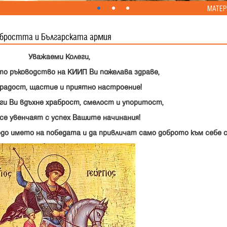
МАТЕР
абростта и Българската армия
Уважаеми Колеги,
о ръководство на КИИП Ви пожелава здраве,
 радост, щастие и приятно настроение!
рги Ви вдъхне храброст, смелост и упоритост,
 се увенчаят с успех Вашите начинания!
рдо името на победата и да привличат само доброто към себе с