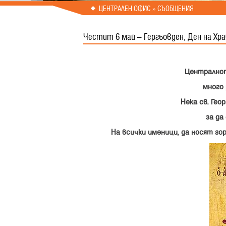
Prev
Next
ЦЕНТРАЛЕН ОФИС » СЪОБЩЕНИЯ
Честит 6 май – Гергьовден, Ден на Хр
Централнот
много
Нека св. Гео
за да
На всички именици, да носят го