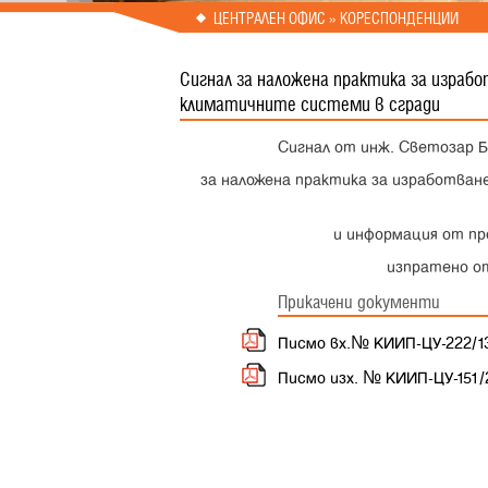
Prev
Next
ЦЕНТРАЛЕН ОФИС » КОРЕСПОНДЕНЦИИ
Сигнал за наложена практика за израбо
климатичните системи в сгради
Сигнал от инж. Светозар Бо
за наложена практика за изработване
и информация от про
и
зпратено от
Прикачени документи
Писмо вх.№ КИИП-ЦУ-222/13.
Писмо изх. № КИИП-ЦУ-151/2