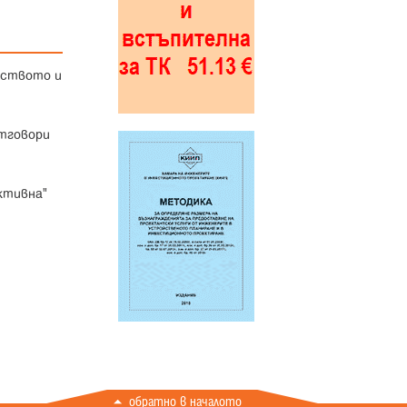
лството и
отговори
ктивна"
обратно в началото