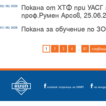
Покана от ХТФ при УАСГ 
02/ 06/ 2026
проф.Румен Арсов, 25.06.2
Покана за обучение по ЗОП
01/ 06/ 2026
1
2
3
4
87
следващ
...
acebook страница на КИИП
на млад