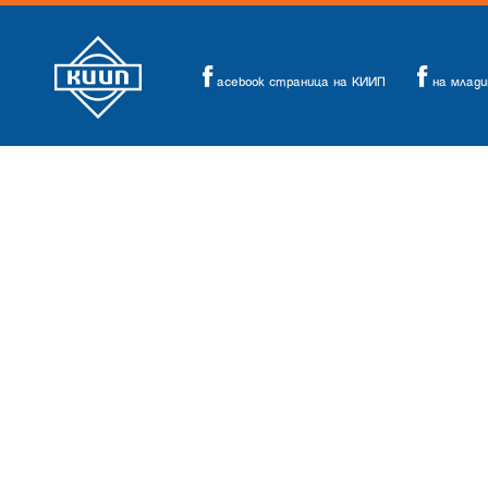
acebook страница на КИИП
на млад